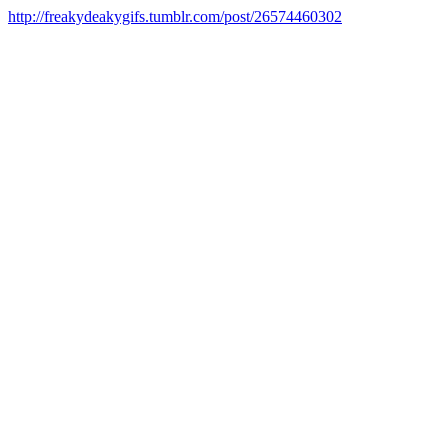
http://freakydeakygifs.tumblr.com/post/26574460302